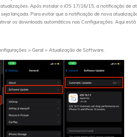
atualizações. Após instalar o iOS 17/16/15, a notificação de 
seja lançada. Para evitar que a notificação de nova atualizaç
tivar os downloads automáticos nas Configurações. Aqui está 
onfigurações > Geral > Atualização de Software.