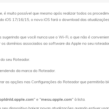
e, é muito possível que mesmo após realizar todos os procedim
o do iOS 17/16/15, o novo iOS fará o download das atualizaçõ
 sugerindo que você nunca use o Wi-Fi, o que não é convenient
r os domínios associados ao software da Apple no seu roteador
 do seu Roteador.
pendendo da marca do Roteador.
rar as opções nas Configurações do Roteador que permitirão b
ppldnld.apple.com
" e "
mesu.apple.com
" à lista.
o seu dispositivo baixar novas atualizações quando estiver usan