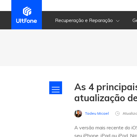
Recuperação e Reparação
G
As 4 principai
atualização d
Tadeu Micael
Atuali
A versão mais recente do iO
seu iPhone, iPad ou iPod. Na