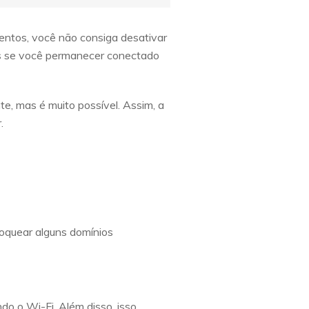
entos, você não consiga desativar
es se você permanecer conectado
e, mas é muito possível. Assim, a
.
loquear alguns domínios
do o Wi-Fi. Além disso, isso