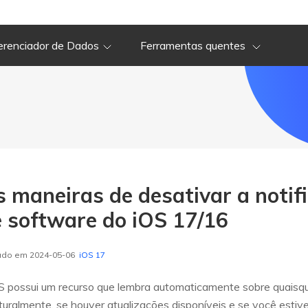
erenciador de Dados
Ferramentas quentes
s maneiras de desativar a notif
e software do iOS 17/16
zado em 2024-05-06
iOS 17
S possui um recurso que lembra automaticamente sobre quaisque
turalmente, se houver atualizações disponíveis e se você estive