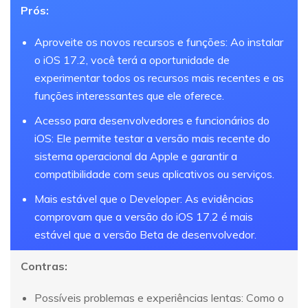
Prós:
Aproveite os novos recursos e funções: Ao instalar
o iOS 17.2, você terá a oportunidade de
experimentar todos os recursos mais recentes e as
funções interessantes que ele oferece.
Acesso para desenvolvedores e funcionários do
iOS: Ele permite testar a versão mais recente do
sistema operacional da Apple e garantir a
compatibilidade com seus aplicativos ou serviços.
Mais estável que o Developer: As evidências
comprovam que a versão do iOS 17.2 é mais
estável que a versão Beta de desenvolvedor.
Contras:
Possíveis problemas e experiências lentas: Como o