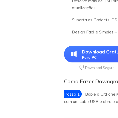
Resolve mais de 150 prob
atualizações.
Suporta os Gadgets iOS 
Design Fácil e Simples –
Download Gratu
Para PC
Download Seguro
Como Fazer Downgrad
Passo 1
Baixe o UltFone 
com um cabo USB e abra o ap