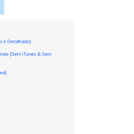
o e Detalhado]
onais [Sem iTunes & Sem
xa]