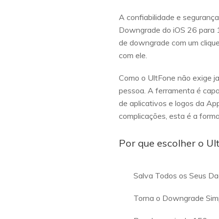
A confiabilidade e seguranç
Downgrade do iOS 26 para 1
de downgrade com um clique.
com ele.
Como o UltFone não exige jai
pessoa. A ferramenta é capaz
de aplicativos e logos da A
complicações, esta é a forma
Por que escolher o U
Salva Todos os Seus Da
Torna o Downgrade Simp