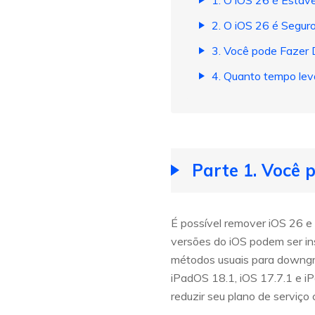
1. O iOS 26 é Estáve
2. O iOS 26 é Segur
3. Você pode Fazer
4. Quanto tempo le
Parte 1. Você
É possível remover iOS 26 e 
versões do iOS podem ser in
métodos usuais para downgra
iPadOS 18.1, iOS 17.7.1 e iP
reduzir seu plano de serviço