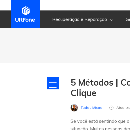
Recuperação e Reparação
G
5 Métodos | C
Clique
Tadeu Micael
Atuali
Se você está sentindo que o
situação. Muitas pessoas de