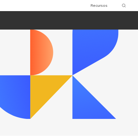
Recursos
wnload
Comprar
Download
Comprar