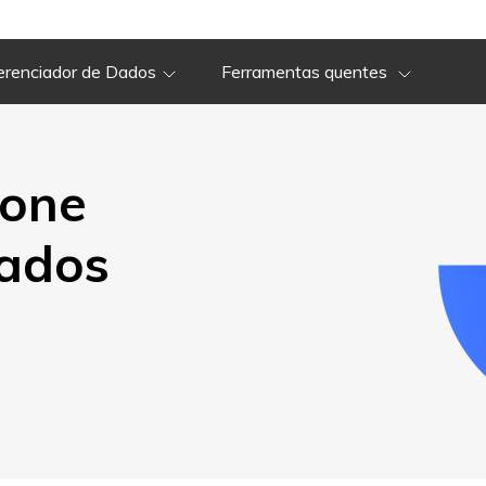
Especificações
Guia
Avaliações
Técnicas
erenciador de Dados
Ferramentas quentes
Do
Guia
Avaliações
Especificações
Técnicas
Fone
ados