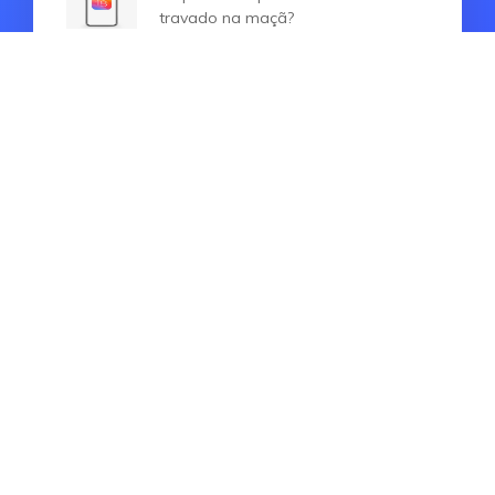
travado na maçã?
Como corrigir o modo de
desenvolvedor do iPhone que não
está sendo exibido [iOS 16 e iOS 17
]
HOT SEARCH
iphone 15
Desbloquear Android
unlock iphone