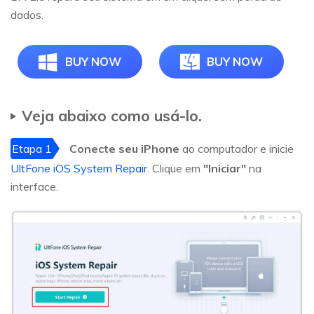
dados.
BUY NOW
BUY NOW
Veja abaixo como usá-lo.
Etapa 1
Conecte seu iPhone
ao computador e inicie
UltFone iOS System Repair
. Clique em
"Iniciar"
na
interface.