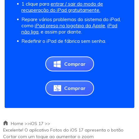
1 clique para
entrar / sair do modo de
recuperação do iPad gratuitamente.
Repare vários problemas do sistema do iPad,
como
iPad preso no logotipo da Apple
,
iPad
não liga
, e assim por diante.
Redefinir o iPad de fábrica sem senha.
Comprar
Comprar
Home >>
iOS 17 >>
Excelente! O aplicativo Fotos do iOS 17 apresenta o botão
Cortar com um toque ao aumentar o zoom