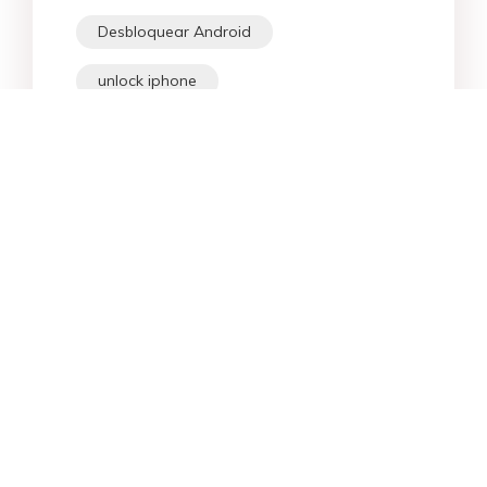
Desbloquear Android
unlock iphone
Star Products
Principais Buscas
Ajuda