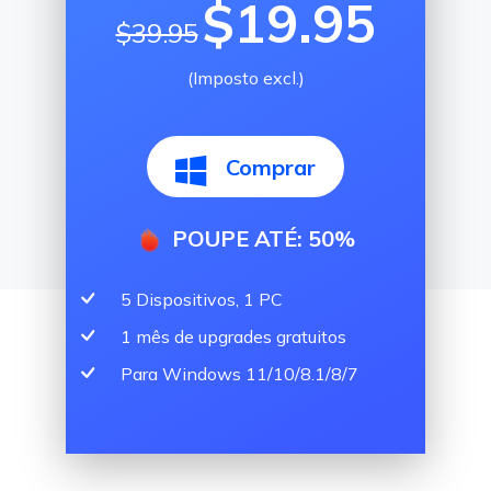
$19.95
$39.95
(Imposto excl.)
Comprar
POUPE ATÉ: 50%
5 Dispositivos, 1 PC
1 mês de upgrades gratuitos
Para Windows 11/10/8.1/8/7