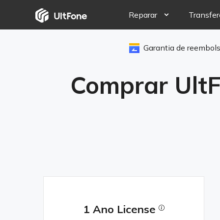
Reparar
Transfer
Garantia de reembols
iOS System Rep
Consertar mais de 
Comprar UltF
Android System
Entrar & sair do 
1 Ano License