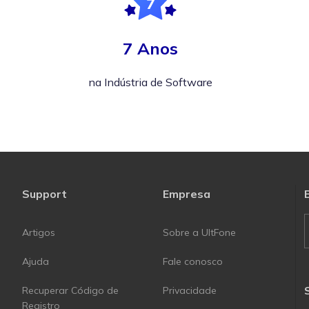
7 Anos
na Indústria de Software
Support
Empresa
Artigos
Sobre a UltFone
Ajuda
Fale conosco
Recuperar Código de
Privacidade
Registro