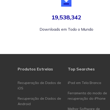
19,538,342
Downloads em Todo o Mundo
Produtos Estrelas
Top Searches
Recuperação de Dados de
iPad em Tela Branca
iOS
Ferramenta do modo de
Recuperação de Dados de
recuperação do iPhone
Android
Melhor Software de