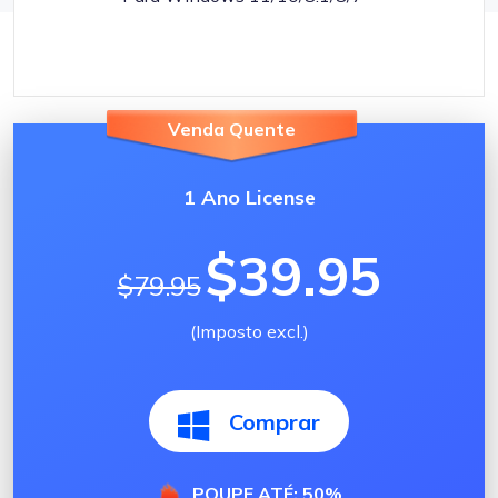
Venda Quente
1 Ano License
$39.95
$79.95
(Imposto excl.)
Comprar
POUPE ATÉ: 50%