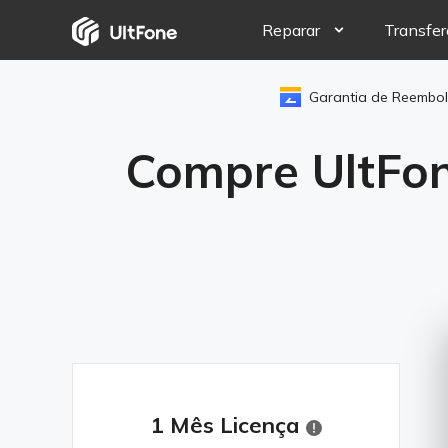
Reparar
Transfer
iOS System Rep
Garantia de Reembol
Consertar mais de 
Compre UltFone
Android System
Entrar & sair do 
1 Mês Licença