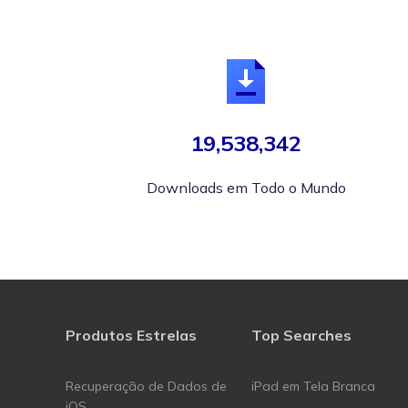
19,538,342
Downloads em Todo o Mundo
Produtos Estrelas
Top Searches
Recuperação de Dados de
iPad em Tela Branca
iOS