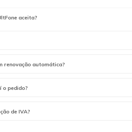
ltFone aceita?
om renovação automática?
í o pedido?
nção de IVA?