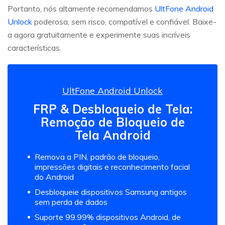
Portanto, nós altamente recomendamos
UltFone Android
Unlock
poderosa, sem risco, compatível e confiável. Baixe-
a agora gratuitamente e experimente suas incríveis
características.
UltFone Android Unlock
FRP & Desbloqueio de Tela:
Remoção de Bloqueio de
Tela Android
Remova a PIN, padrão de bloqueio,
impressões digitais e reconhecimento facial
do Android
Desbloqueie dispositivos Samsung antigos
sem perda de dados
Suporte 99.99% dispositivos Android, de