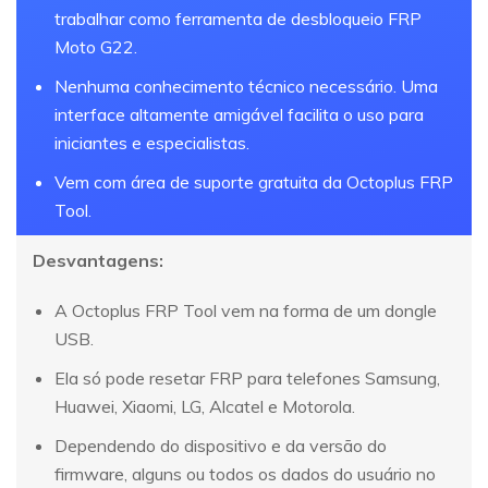
trabalhar como ferramenta de desbloqueio FRP
Moto G22.
Nenhuma conhecimento técnico necessário. Uma
interface altamente amigável facilita o uso para
iniciantes e especialistas.
Vem com área de suporte gratuita da Octoplus FRP
Tool.
Desvantagens:
A Octoplus FRP Tool vem na forma de um dongle
USB.
Ela só pode resetar FRP para telefones Samsung,
Huawei, Xiaomi, LG, Alcatel e Motorola.
Dependendo do dispositivo e da versão do
firmware, alguns ou todos os dados do usuário no