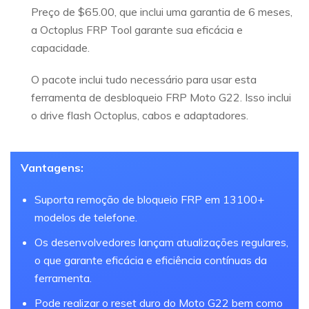
Preço de $65.00, que inclui uma garantia de 6 meses,
a Octoplus FRP Tool garante sua eficácia e
capacidade.
O pacote inclui tudo necessário para usar esta
ferramenta de desbloqueio FRP Moto G22. Isso inclui
o drive flash Octoplus, cabos e adaptadores.
Vantagens:
Suporta remoção de bloqueio FRP em 13100+
modelos de telefone.
Os desenvolvedores lançam atualizações regulares,
o que garante eficácia e eficiência contínuas da
ferramenta.
Pode realizar o reset duro do Moto G22 bem como